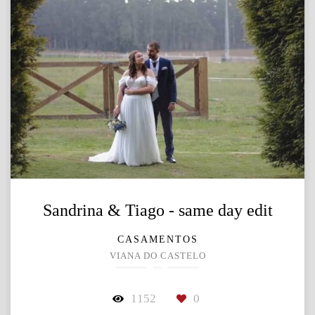
Sandrina & Tiago - same day edit
CASAMENTOS
VIANA DO CASTELO
1152
0